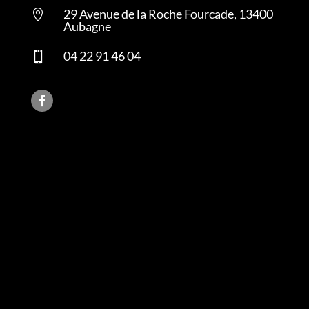
29 Avenue de la Roche Fourcade, 13400

Aubagne
04 22 91 46 04
