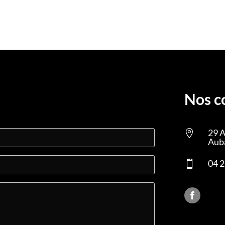
Nos c
29 A

Aub
04 2
